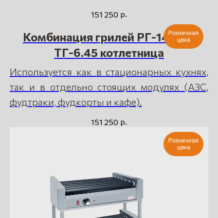
р.
151 250
Преимущества
Комбинация грилей РГ-14.45 и
Розничная
цена
электрических
ТГ-6.45 котлетница
профессиональных
Используется как в стационарных кухнях,
грилей
так и в отдельно стоящих модулях (АЗС,
фудтраки, фудкорты и кафе).
р.
151 250
Розничная
цена