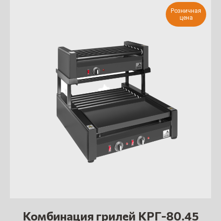
Розничная
цена
На что обратить
внимание при
выборе
профессионального
гриля
Комбинация грилей КРГ-80.45