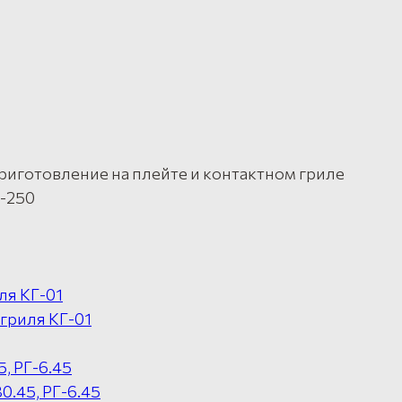
 приготовление на плейте и контактном гриле
0-250
ля КГ-01
гриля КГ-01
, РГ-6.45
0.45, РГ-6.45