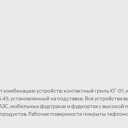
т комбинацию устройств: контактный гриль КГ-01,
6.45, установленный на подставке. Все устройства
я АЗС, мобильных фудтраках и фудкортах с высокой
 продуктов. Рабочие поверхности покрыты тефлон